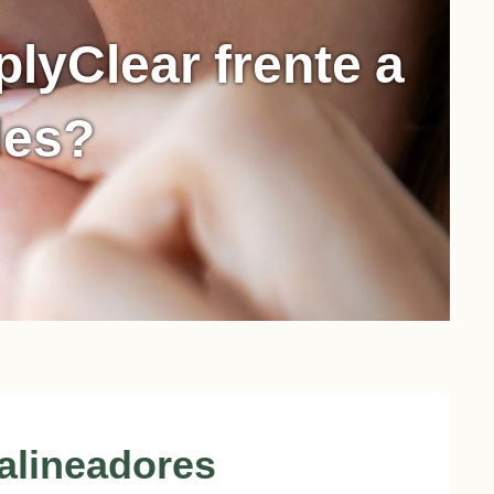
plyClear frente a
les?
 alineadores