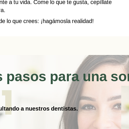
e a tu vida. Come lo que te gusta, cepíllate
ra.
de lo que crees: ¡hagámosla realidad!
s pasos para una so
ltando a nuestros dentistas.