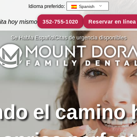
Idioma preferido:
Spanish
cita hoy mismo
352-755-1020
Reservar en línea
Se Habla Español
Citas de urgencia disponibles
do el camino 