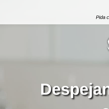
Pida 
Despejan